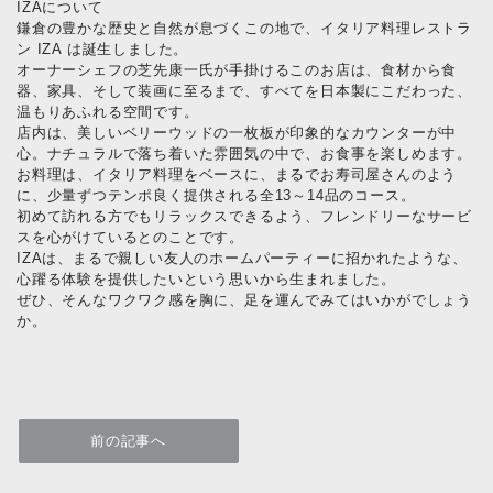
IZAについて
鎌倉の豊かな歴史と自然が息づくこの地で、イタリア料理レストラ
ン IZA は誕生しました。
オーナーシェフの芝先康一氏が手掛けるこのお店は、食材から食
器、家具、そして装画に至るまで、すべてを日本製にこだわった、
温もりあふれる空間です。
店内は、美しいベリーウッドの一枚板が印象的なカウンターが中
心。ナチュラルで落ち着いた雰囲気の中で、お食事を楽しめます。
お料理は、イタリア料理をベースに、まるでお寿司屋さんのよう
に、少量ずつテンポ良く提供される全13～14品のコース。
初めて訪れる方でもリラックスできるよう、フレンドリーなサービ
スを心がけているとのことです。
IZAは、まるで親しい友人のホームパーティーに招かれたような、
心躍る体験を提供したいという思いから生まれました。
ぜひ、そんなワクワク感を胸に、足を運んでみてはいかがでしょう
か。
前の記事へ